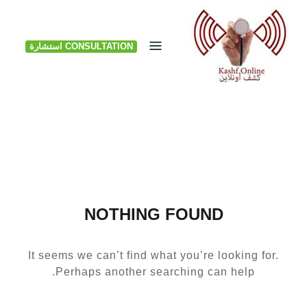
Ski
t
CONSULTATION استشارة
conten
NOTHING FOUND
It seems we can’t find what you’re looking for.
Perhaps another searching can help.