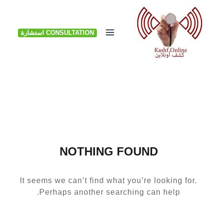
Ski
t
CONSULTATION استشارة
conten
NOTHING FOUND
It seems we can’t find what you’re looking for.
Perhaps another searching can help.