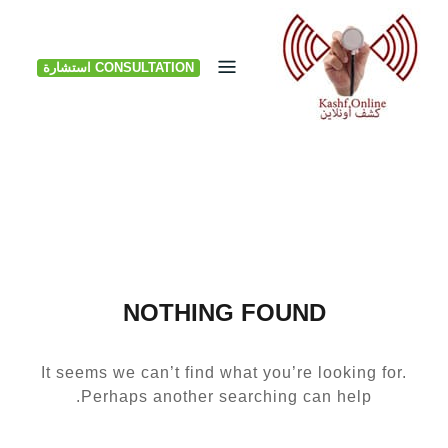
Ski
t
CONSULTATION استشارة
conten
NOTHING FOUND
It seems we can’t find what you’re looking for.
Perhaps another searching can help.