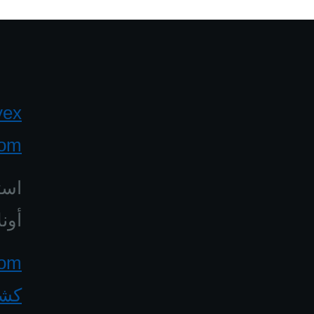
yex
com
است
أونل
كشف