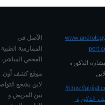
www.androlog
الآصل في
pert.
الممارسة الطبية 
الفحص المباشر.
شارة الذكورة
اين
موقع كشف أون
لاين يشجع التواص
https://alrijal.com/
بين المريض و
-الذكورة-